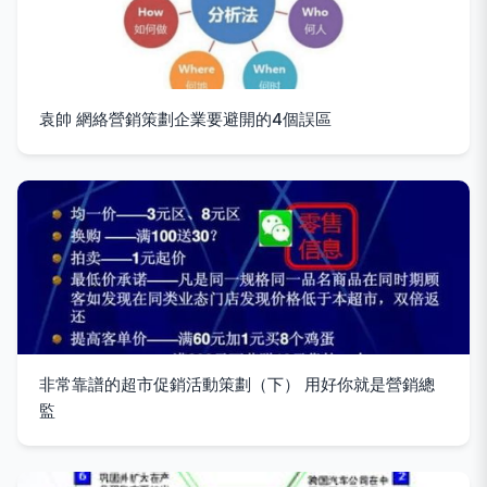
袁帥 網絡營銷策劃企業要避開的4個誤區
非常靠譜的超市促銷活動策劃（下） 用好你就是營銷總
監