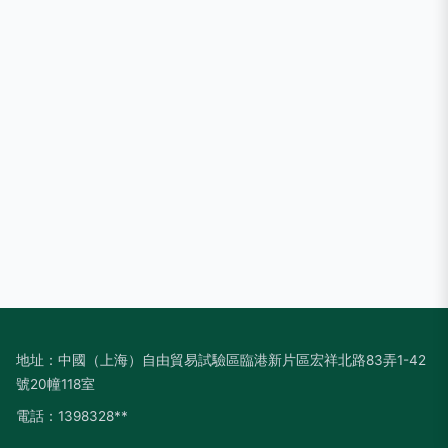
地址：中國（上海）自由貿易試驗區臨港新片區宏祥北路83弄1-42
號20幢118室
電話：1398328**